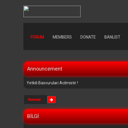
FORUM
MEMBERS
DONATE
BANLIST
Announcement
Yetkili Basvurulari Acilmistir !
BİLGİ