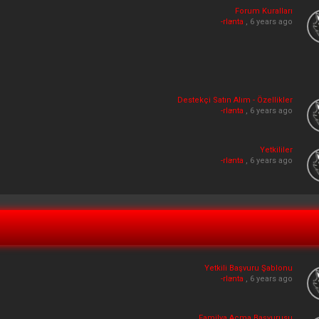
Forum Kuralları
-rlanta
, 6 years ago
Destekçi Satın Alım - Özellikler
-rlanta
, 6 years ago
Yetkililer
-rlanta
, 6 years ago
Yetkili Başvuru Şablonu
-rlanta
, 6 years ago
Familya Açma Başvurusu