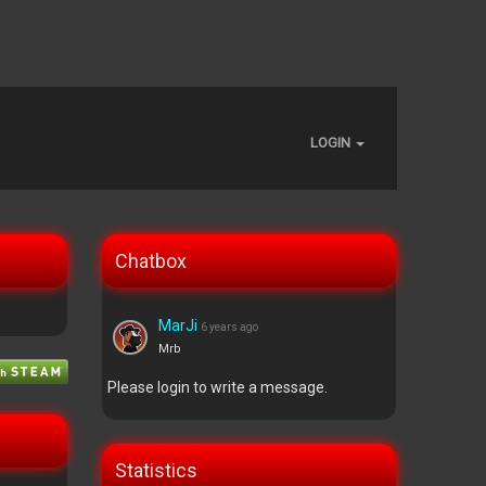
LOGIN
Chatbox
MarJi
6 years ago
Mrb
Please login to write a message.
Statistics